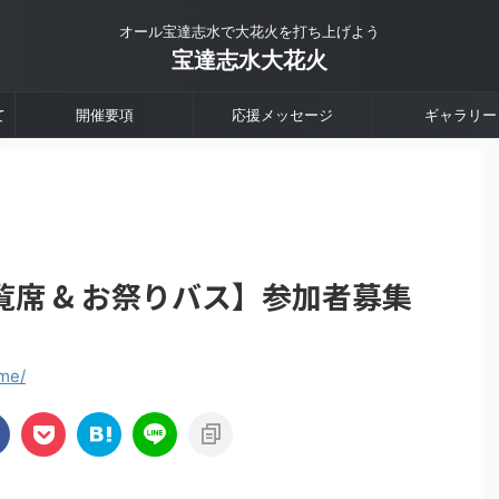
オール宝達志水で大花火を打ち上げよう
宝達志水大花火
て
開催要項
応援メッセージ
ギャラリー
席 & お祭りバス】参加者募集
me/