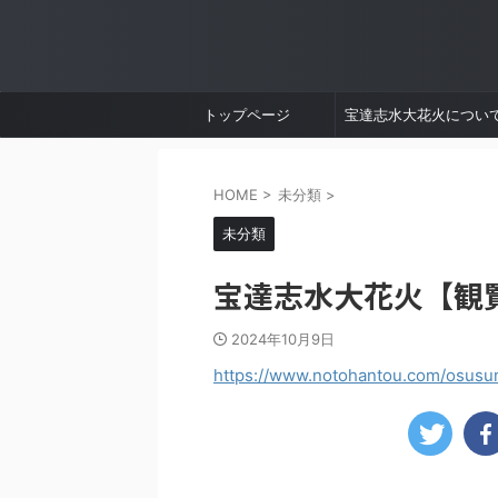
トップページ
宝達志水大花火につい
HOME
>
未分類
>
未分類
宝達志水大花火【観覧
2024年10月9日
https://www.notohantou.com/osusu