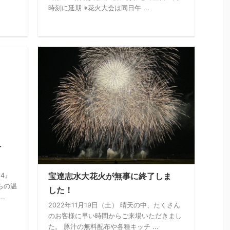
時刻に延期 ※花火大会は同日午 ...
を
宝達志水大花火が無事に終了しま
4』
らの温
した！
.
2022年11月19日（土） 晴天の中、たくさん
のお客様に早い時間からご来場いただきまし
た。 豚汁の無料配布や各種キッチ ...